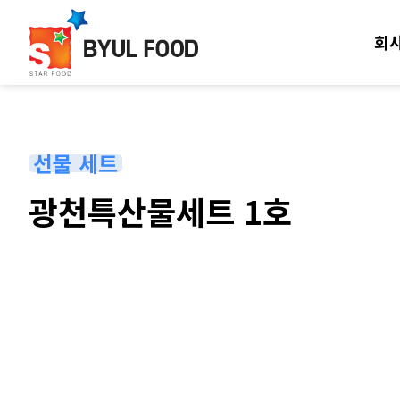
회
선물 세트
광천특산물세트 1호
본문