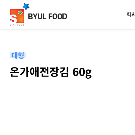
회
대형
온가애전장김 60g
본문