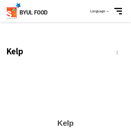
Language
Kelp
본문
Kelp