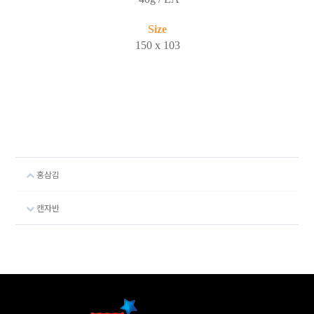
Size
150 x 103
홍삼김
캔자반