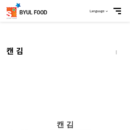
Language
캔 김
본문
캔 김